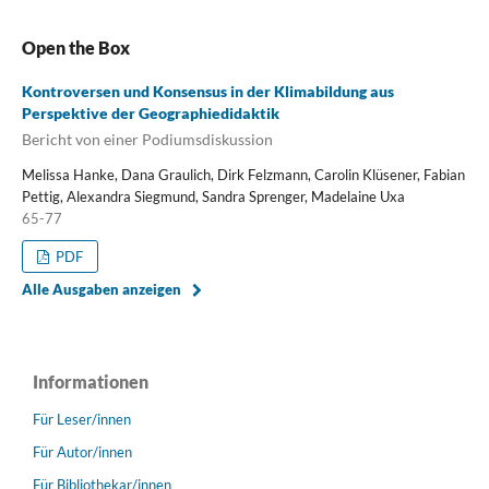
Open the Box
Kontroversen und Konsensus in der Klimabildung aus
Perspektive der Geographiedidaktik
Bericht von einer Podiumsdiskussion
Melissa Hanke, Dana Graulich, Dirk Felzmann, Carolin Klüsener, Fabian
Pettig, Alexandra Siegmund, Sandra Sprenger, Madelaine Uxa
65-77
PDF
Alle Ausgaben anzeigen
Informationen
Für Leser/innen
Für Autor/innen
Für Bibliothekar/innen