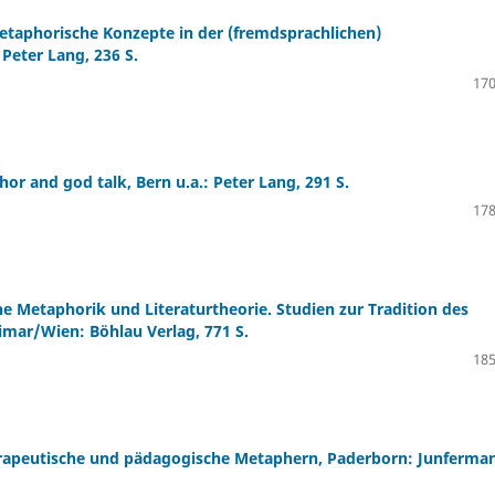
Metaphorische Konzepte in der (fremdsprachlichen)
Peter Lang, 236 S.
170
or and god talk, Bern u.a.: Peter Lang, 291 S.
178
che Metaphorik und Literaturtheorie. Studien zur Tradition des
mar/Wien: Böhlau Verlag, 771 S.
185
therapeutische und pädagogische Metaphern, Paderborn: Junferma