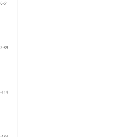
36-61
62-89
-114
-134