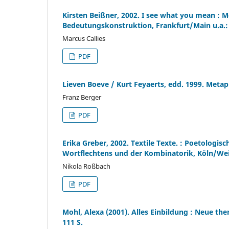
Kirsten Beißner, 2002. I see what you mean : 
Bedeutungskonstruktion, Frankfurt/Main u.a.: 
Marcus Callies
PDF
Lieven Boeve / Kurt Feyaerts, edd. 1999. Metaph
Franz Berger
PDF
Erika Greber, 2002. Textile Texte. : Poetologis
Wortflechtens und der Kombinatorik, Köln/Wei
Nikola Roßbach
PDF
Mohl, Alexa (2001). Alles Einbildung : Neue 
111 S.