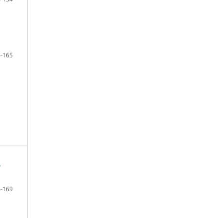
-165
w
-169