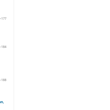
-177
-184
-188
nn,