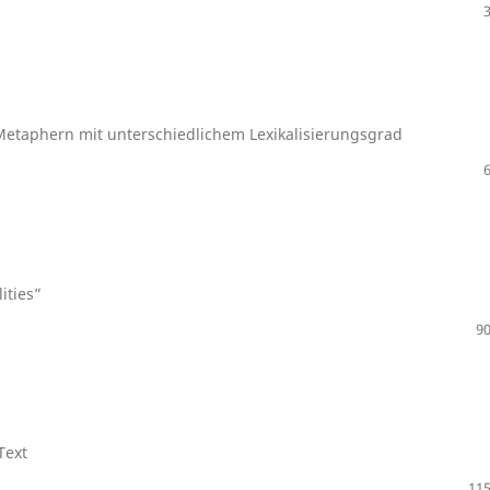
etaphern mit unterschiedlichem Lexikalisierungsgrad
ities”
90
Text
115